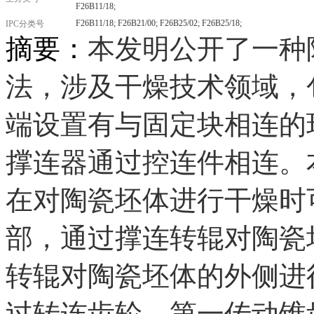
F26B11/18;
F26B11/18;
F26B21/00;
F26B25/02;
F26B25/18;
IPC分类号
摘要：
本发明公开了一种
法，涉及干燥技术领域，
端设置有与固定块相连的
撑连器通过控连件相连。
在对
陶瓷
坯体进行干燥时
部，通过撑连转辊对
陶瓷
转辊对
陶瓷
坯体的外侧进
过转连齿轮、第一传动锥